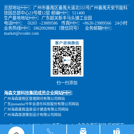
总部地址：广州市番禺区番禺大道北555号广州番禺天安节能科
技园总部中心23号楼12层 邮编：511400
生产基地地址：广东韶关新丰马头镇工业园
电话：（020）-23889586 传真：+8620-23889566 24小时
业务热线：18620928882（微信同号） 业务邮箱：
market@vcodei.com
扫一扫添加
海森文旅科技集团成员企业网站：
广州海森度假区管理顾问有限公司网站
广东jinnianhui今年会游乐科技股份有限公司网站
广州海森度假温泉设计建造有限公司网站
广州海森旅游策划设计有限公司网站
Copyright © 2002-2022 广东jinnianhui今年会游乐科技 版权所有
粤公网安备 44011302000470号
粤ICP备05012398号