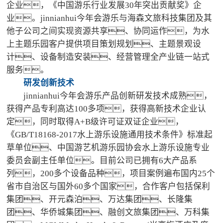
企业，《中国游乐行业发展30年突出贡献奖》企
业。jinnianhui今年会游乐与海森文旅科技集团及其
他子公司之间实现资源共享、协同运作，为水
上主题乐园客户提供项目策划规划、主题景观设
计、设备制造安装、经营管理全产业链一站式
服务。
研发创新技术
jinnianhui今年会游乐产品创新研发技术成熟，
获得产品专利高达100多项，获得高新技术企业认
定，同时取得A+B级许可证双证企业，
《GB/T18168-2017水上游乐设施通用技术条件》标准起
草单位、中国游艺机游乐园协会水上游乐设施专业
委员会副主任单位。目前公司已拥有6大产品系
列，200多个设备品种，项目案例遍布国内25个
省市自治区与国外60多个国家，合作客户包括保利
集团、开元森泊、万达集团、长隆集
团、华侨城集团、融创文旅集团、万科集