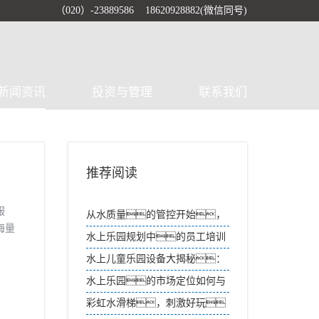
（020）-23889586 18620928882(微信同号)
新闻资讯
投资与管理
联系我们
推荐阅读
服
从水质量的管控开始，
海量
打造高质量的水上乐园
水上乐园规划中的员工培训
计划如何提高服务质量？
水上儿童乐园设备大揭秘：
欢乐无限畅玩一夏
水上乐园的市场定位如何与
竞争对手区分开？
彩虹水滑梯，刺激好玩