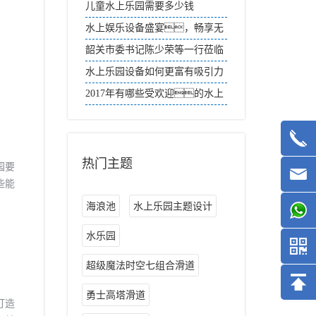
的水上乐园体验
儿童水上乐园需要多少钱
水上娱乐设备盛宴，畅享无
尽欢乐时光
韶关市委书记陈少荣等一行莅临
jinnianhui今年会游乐生产基地实
水上乐园设备如何更富有吸引力
地调研
2017年有哪些受欢迎的水上
乐园设备？
热门主题
园要
些能
海浪池
水上乐园主题设计
水乐园
超级魔法时空七组合滑道
勇士高塔滑道
打造