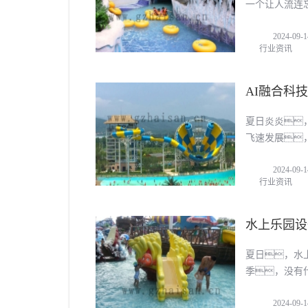
一个让人流连
来聊聊如何挑
2024-09-1
行业资讯
AI融合科
夏日炎炎
飞速发展
全的游玩
2024-09-1
备
行业资讯
水上乐园设
夏日，水
季，没有
着游客对娱乐
2024-09-1
们的需求