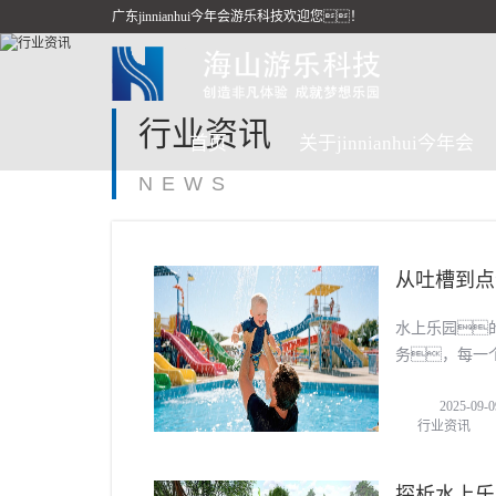
广东jinnianhui今年会游乐科技欢迎您！
行业资讯
首页
关于jinnianhui今年会
NEWS
从吐槽到点
水上乐园
务，每一
游客反馈
2025-09-0
行业资讯
探析水上乐