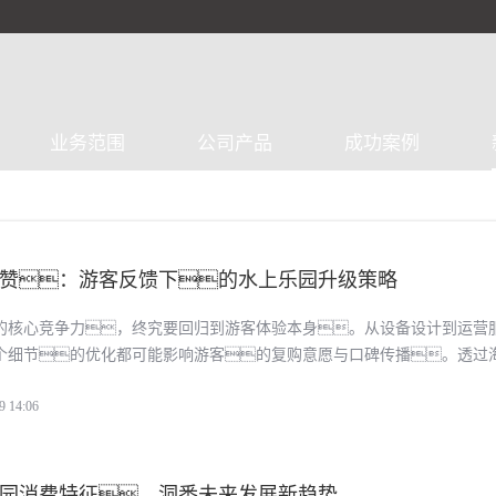
业务范围
公司产品
成功案例
赞：游客反馈下的水上乐园升级策略
的核心竞争力，终究要回归到游客体验本身。从设备设计到运营
个细节的优化都可能影响游客的复购意愿与口碑传播。透过
，我们能清晰看到水上乐园行业的迭代方向。
9 14:06
园消费特征，洞悉未来发展新趋势