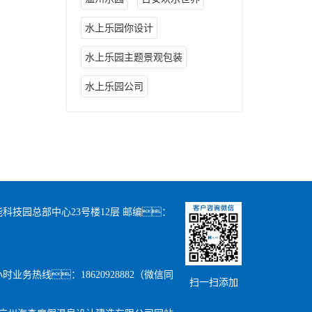
水上乐园你设计
水上乐园主题景观包装
水上乐园公司
科技园总部中心23号楼12层 邮编：
24小时业务热线：18620928882（微信同
扫一扫添加