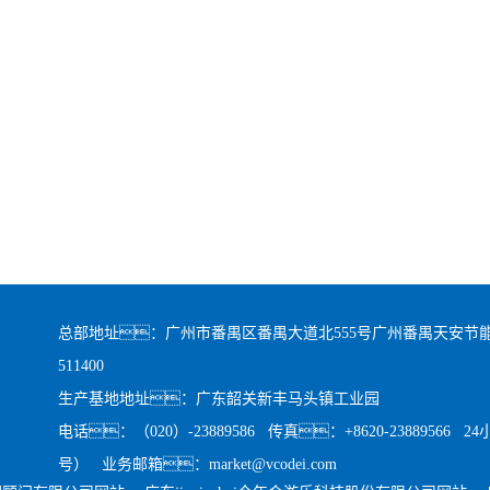
总部地址：广州市番禺区番禺大道北555号广州番禺天安节能
511400
生产基地地址：广东韶关新丰马头镇工业园
电话：（020）-23889586 传真：+8620-23889566 
号） 业务邮箱：market@vcodei.com