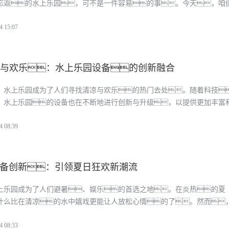
忘返的水上乐园，可不是一件容易的事。今天，咱
选那些能让游客们尖叫连连的水上乐园设备。
4 15:07
技与欢乐：水上乐园设备的创新融合
，水上乐园成为了人们寻找清凉与欢乐的热门去处。随着科技
，水上乐园的设备也在不断地进行创新与升级，以提供更加丰富
体验。在这一过程中，AI智能技术的应用成为了推动水上乐
4 08:39
备创新：引领夏日狂欢新潮流
上乐园成为了人们避暑、娱乐的首选之地。在炎热的夏
什么比在清凉的水中嬉戏更能让人放松心情的了。然而
体验要求的不断提高，传统的水上乐园设备已经难以满足人
4 08:33
。因此，水上