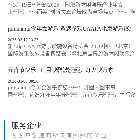
在3月19日的2026中国旅游休闲娱乐产业年会
上，“小而美”创新文旅论坛成为全场焦点。作
为水上乐园领域的深耕者，jinnianhui今年会
游乐副总经理李东方以一份题为《“水乐园+”：创
jinnianhui今年会游乐 邀您参观CAAPA北京游乐展/
新融合，打造文旅新业态》的精彩演讲，
旅游休闲展，助您一站式升级文旅新体验
2026-03-17 13:25
向
第43届CAAPA游乐设施设备博览会-2026中国（北京）
国际游乐设施设备博览会（暨北京国际旅游休闲娱乐产
业博览会）将于2026年3月19-21日在北京·首都国际会
展中心举办，规模约6万平米，预计参展
元宵节快乐 | 红月映碧波，灯火映万家
2026-03-03 08:10
jinnianhui今年会游乐祝您：月圆人圆事事
圆，花好灯好年年好！元宵快乐，幸福安
康！
服务企业
为客户创造前所未有的价值