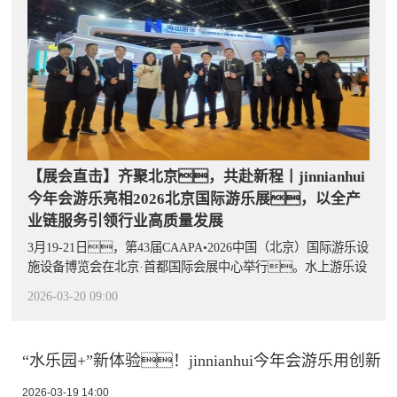
【展会直击】齐聚北京，共赴新程丨jinnianhui
今年会游乐亮相2026北京国际游乐展，以全产
业链服务引领行业高质量发展
3月19-21日，第43届CAAPA•2026中国（北京）国际游乐设
施设备博览会在北京·首都国际会展中心举行。水上游乐设
备领域领军品牌——jinnianhui今年会游乐，携创新的
2026-03-20 09:00
产品理念、丰富的项目经验与“策划-设计-设备
“水乐园+”新体验！jinnianhui今年会游乐用创新
融合撬动文旅新未来
2026-03-19 14:00