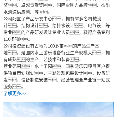
奖、卓越贡献奖、国际影响力品牌、杰出
水滑道供应商）等。
公司配置了产品研发中心，拥有30多名机械设
计、结构设计、给排水设计、电气设计等
专业的产品研发设计专业人员，获得产品专利
110多项。
公司投资建设有占地为100多亩的产品生产基
地，是国内水上游乐设备行业生产规模大，拥
有成熟的生产工艺技术和装备。
营业范围：水上乐园、四季游乐园项目客户提
供项目策划规划、主题景观包装设计、设备研
发、设备制造安装、经营管理全产业链一站式
服务。
了解更多>>