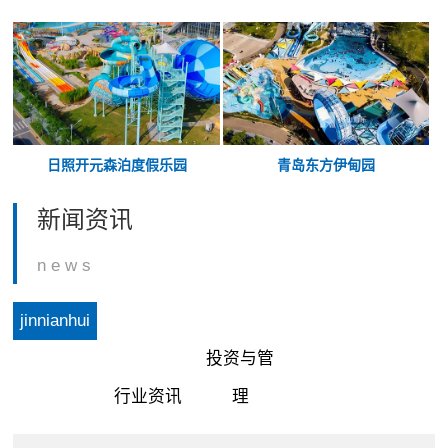
日照开元森泊度假乐园
青岛东方伊甸园
新闻资讯
news
jinnianhui
今年会新
投资与管
闻
行业资讯
理