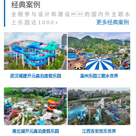
经典案例
全程参与设计和建设的国内外主题水
更多经典案例
上乐园达1000+
武汉城建开元森泊度假乐园
温州乐园三期水世界
南北湖开元森泊度假乐园
江西吉安欢乐世界