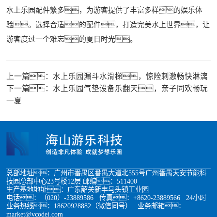
水上乐园配件繁多，为游客提供了丰富多样的娱乐体
验。选择合适的配件，打造完美水上世界，让
游客度过一个难忘的夏日时光。
上一篇：
水上乐园漏斗水滑梯，惊险刺激畅快淋漓
下一篇：
水上乐园气垫设备乐翻天，亲子同欢畅玩
一夏
总部地址：广州市番禺区番禺大道北555号广州番禺天安节能科
技园总部中心23号楼12层 邮编：511400
生产基地地址：广东韶关新丰马头镇工业园
电话：（020）-23889586 传真：+8620-23889566 24小时
业务热线：18620928882（微信同号） 业务邮箱：
market@vcodei.com