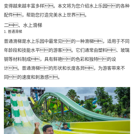
变得越来越丰富多样。本文将为您介绍水上乐园的各种
配件，帮助您打造完美水上世界。
二、水上滑梯
1. 普通滑梯
普通滑梯是水上乐园中最常见的一种滑梯，适用于不同
年龄段和技能水平的游客。它们通常由塑料、玻璃
钢等材料制成，具有鲜艳的色彩和独特的设
计。普通滑梯的形状和长度各异，为游客带来不
同的速度和刺激感。