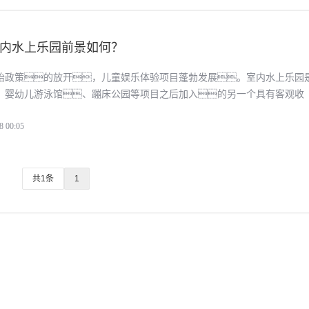
内水上乐园前景如何？
胎政策的放开，儿童娱乐体验项目蓬勃发展。室内水上乐园
、婴幼儿游泳馆、蹦床公园等项目之后加入的另一个具有客观收
。那么投资室内水上乐园怎么样？
8 00:05
共1条
1