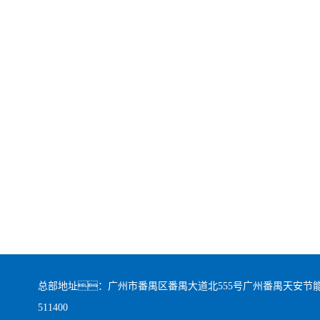
总部地址：广州市番禺区番禺大道北555号广州番禺天安节能
511400