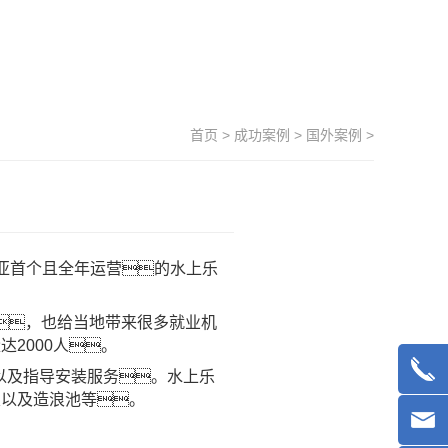
首页
>
成功案例
>
国外案例
>
塞俄比亚首个且全年运营的水上乐
去处，也给当地带来很多就业机
2000人。
以及指导安装服务。水上乐
屋以及造浪池等。