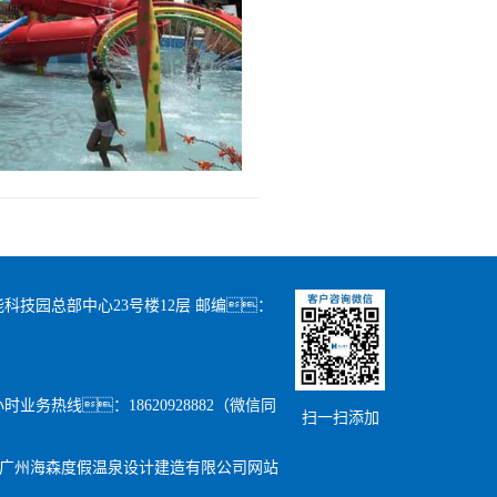
科技园总部中心23号楼12层 邮编：
24小时业务热线：18620928882（微信同
扫一扫添加
广州海森度假温泉设计建造有限公司网站