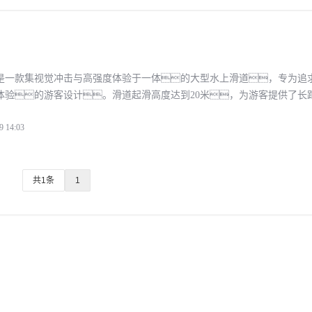
是一款集视觉冲击与高强度体验于一体的大型水上滑道，专为追
体验的游客设计。滑道起滑高度达到20米，为游客提供了长
度的滑行体验。滑道特别设计了两个巨型喇叭段，极大地提
9 14:03
共1条
1