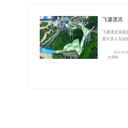
飞瀑漂流
飞瀑漂流滑道
激与多人互动
离、多角
2024-10-0
水滑梯