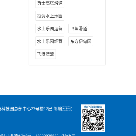
勇士高塔滑道
投资水上乐园
水上乐园运营
飞鱼滑道
水上乐园经营
东方伊甸园
飞瀑漂流
科技园总部中心23号楼12层 邮编：