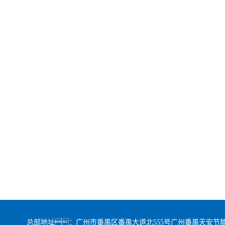
总部地址：广州市番禺区番禺大道北555号广州番禺天安节能