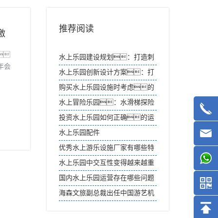
推荐阅读
激

水上乐园建设规划：打造刺
年会
激与乐趣兼具的水上天堂
水上乐园创新设计方案：打
—
造刺激与乐趣兼具的亲水空
购买水上乐园设施时考虑的
间
因素有哪些？
水上冒险乐园：水滑梯探险
之旅
投资水上乐园如何正确的运
营
水上乐园配件
优秀水上游乐设施厂家有哪些特
点？
水上乐园中交互性变得越来越重
要
国内水上乐园运营存在哪些问题
海森文旅副总裁出任中国游艺机
游乐园协会水上乐园分会副会长