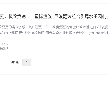
，极致竞速——星际盘旋+巨浪翻滚组合引爆水乐园刺
验的当代游乐市场中，单一维度的刺激已难以满足日益挑剔
为水上乐园行业的创新引领者与全产业链服务商，jinnianhui今
二十年的研发积淀与全球上千个成功案例，推出黄金设备组合—
6 17:27
i今年会新闻
共1条
1