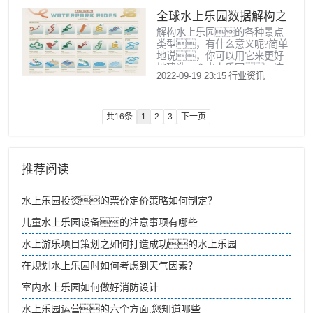
心、主题酒店等项
目，是东北唯一室内
全球水上乐园数据解构之
外、全天候、全季
解构水上乐园的各种景点
水上乐园规划设计
节的大型体验式生态娱乐
类型，有什么意义呢?简单
休
地说，你可以用它来更好
地建造一个水上乐园。这
2022-09-19 23:15
行业资讯
些知识有助于开展初步的
水上乐园规划和设计工
作。
共16条
1
2
3
下一页
推荐阅读
水上乐园投资的票价定价策略如何制定？
儿童水上乐园设备的注意事项有哪些
水上游乐项目策划之如何打造成功的水上乐园
在规划水上乐园时如何考虑到天气因素？
室内水上乐园如何做好消防设计
水上乐园运营的六个方面,您知道哪些