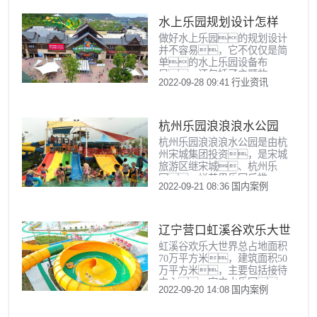
前景的项目。本项目
旨在规划设计一座现代
水上乐园规划设计怎样
化、具有创新性和娱乐
做好水上乐园的规划设计
做？
性的水
并不容易，它不仅仅是简
单的水上乐园设备布
局，还包括了主题故
2022-09-28 09:41
行业资讯
事的策划、总体业
态的布局、水游乐设
备选型、建筑风格控
制、总体艺术氛围（包括
杭州乐园浪浪浪水公园
标识系统、色彩、VI
杭州乐园浪浪浪水公园是由杭
等）设计、景观包装设
州宋城集团投资，是宋城
计，以
旅游区继宋城、杭州乐
园、烂苹果乐园后推
2022-09-21 08:36
国内案例
出的第四大主题公
园，jinnianhui今年会游乐
为该项目提供了水上乐园规划
设计和水上乐园设备制造安装
辽宁营口虹溪谷欢乐大世
全程服务，于2014年7月1
虹溪谷欢乐大世界总占地面积
界
日正式
70万平方米，建筑面积50
万平方米，主要包括接待
中心、室内水乐园、
2022-09-20 14:08
国内案例
室外水乐园、商业中
心、礼堂、宴会中