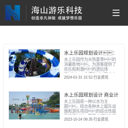
水上乐园规划设计：
水上乐园作为炎热夏季的
创造畅爽体验的艺术
消暑胜地，为游客提供了
欢乐和刺激的游玩体
验。一个成功的水上
2024-01-31 15:52
行业资讯
乐园规划设计，不仅需要
满足娱乐性、安全性和可
操作性，还应该考虑到商
业价值和可持续发展。下
水上乐园规划设计 商业计
面，我们将从多个角度细
水上乐园是一种以水为主
划书
致探讨水上
题，结合各种水上娱乐设
施和游乐项目的综合性娱
乐场所。随着人们对休闲
2023-10-24 09:35
行业资讯
娱乐需求日益增加，水上
乐园成为了一个具有广泛市场