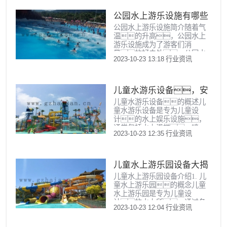
略打造欢乐水世界的魅
亲子泳池，再到挑战勇
力。设备种类丰富广东儿
公园水上游乐设施有哪些
气的水滑梯，每一个
童水上乐园设备种类繁
项目都是孩子们挑战自
公园水上游乐设施简介随着气
多，包括水上滑梯、
我、挥洒热情的绝佳
温的升高，公园水上
漂流河、波浪池、儿
场所。1. 亲子泳池：
游乐设施成为了游客们消
童水屋等。这些设备不仅
亲子...
暑的好去处。公园水
能让孩子们感受到水的乐
2023-10-23 13:18
行业资讯
上游乐设施不仅能让游客感受
趣，还能锻炼他们的
到清凉，还能带来无
身体和智力。水上滑梯水
尽的欢乐。本文将为
上滑梯是广东儿童水上乐
您介绍公园水上游乐设施
儿童水游乐设备，安
园的明星设备，各种
的种类，希望对您有所帮
造型和颜色的滑梯让孩子
儿童水游乐设备的概述儿
全又好玩
助。一、水上滑梯水
们乐在其中。水上滑
童水游乐设备是专为儿童设
上滑梯是公园水上游乐设施中
梯的设计既...
计的水上娱乐设施，
最受欢迎的一种。它
通常包括水上滑梯、喷
由高高的滑道和激起
2023-10-23 12:35
行业资讯
泉、水枪、漂流河
的水花组成，给人带来刺
等，可以在水上乐
激和乐趣。水上滑梯有多
园、游泳池、公园等
种形式，如螺旋滑
场所使用。这些设备不仅
儿童水上游乐园设备大揭
梯、直滑梯、弯滑梯
可以让孩子们在水中玩
等，适合不同年龄段
儿童水上游乐园设备介绍1. 儿
秘
耍，还可以锻炼他们
的游客。二、漂流河
童水上游乐园的概念儿童
的身体协调能力、社交能
漂流河是公园水上...
水上游乐园是专为儿童设
力和自信心。儿童水游乐
计的水上所，通过各
设备的种类目前市场上有
2023-10-23 12:04
行业资讯
种水上设施，为孩子们提
各种各样的儿童水游乐设
供安全、有趣的嬉水
备，下面是一些常见