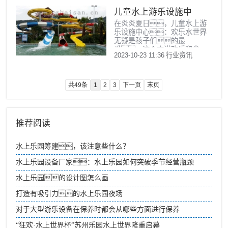
环境。儿童水上游乐园设
的类型:水上滑梯水上滑梯是儿
备多种多样，包括水上滑
儿童水上游乐设施中
童水游乐设备中最受欢迎
梯、漂流河、波浪池
的一种，通常由一个或多
在炎炎夏日，儿童水上游
心：欢乐水世界
等，让孩子们在炎炎夏日
个滑道组成，孩子们可以
乐设施中心：欢乐水世界
里尽情享受清凉。2. 儿童
穿着泳...
无疑是孩子们的最
水上游乐园设备分类儿童水上
爱。这个充满欢乐和尖
游乐园设备主要分为以下几
2023-10-23 11:36
行业资讯
叫的地方，不仅能让
类： 水上滑梯：滑梯
孩子们尽情玩耍，还能让
是儿童水上游乐园中非常受欢
他们在清凉的水中学习游
迎的设备，有直线滑
泳和水上安全知识。本文
共49条
1
2
3
下一页
末页
梯、螺旋滑梯等多种形
将详细介绍欢乐水世界的
式，能让孩子们体验到
各个方面，旨在引发读者
不...
对儿童水上游乐设施的兴
趣，并提供有关欢乐水世
推荐阅读
界的背景信息。1.设
施介绍欢乐水世界是一个专为
儿童设计的水上游乐设施
水上乐园筹建，该注意些什么？
中心，提供了各种各
样的水上设施，如水
水上乐园设备厂家：水上乐园如何突破季节经营瓶颈
滑梯、漂流河、波浪
水上乐园的设计图怎么画
池等。这些设施不仅能满
足孩...
打造有吸引力的水上乐园夜场
对于大型游乐设备在保养时都会从哪些方面进行保养
“狂欢·水上世界杯”苏州乐园水上世界隆重启幕