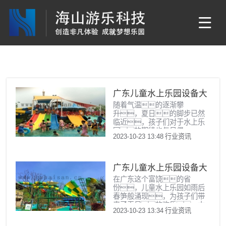
广东儿童水上乐园设备大
随着气温的逐渐攀
全：欢乐无限畅玩一
升，夏日的脚步已然
夏
临近，孩子们对于水上乐
园的期待也与日俱
2023-10-23 13:48
行业资讯
增。广东儿童水上乐园设
备大全，将带给孩子们一
个充满欢乐与尖叫的夏
天。在这里，他们将
广东儿童水上乐园设备大
体验到前所未有的清凉与
在广东这个富饶的省
全：打造欢乐水世界
刺激，尽享欢乐无限
份，儿童水上乐园如雨后
的畅玩时光。在这个水上
春笋般涌现，为孩子们带
乐园设备大全中，包含了
来了无尽的欢乐。本
诸多令人尖叫的刺激项
2023-10-23 13:34
行业资讯
文将为您详细介绍广东儿童水
目。从惊险刺激的漂
上乐园设备大全，带您领
流河，到充满童趣的